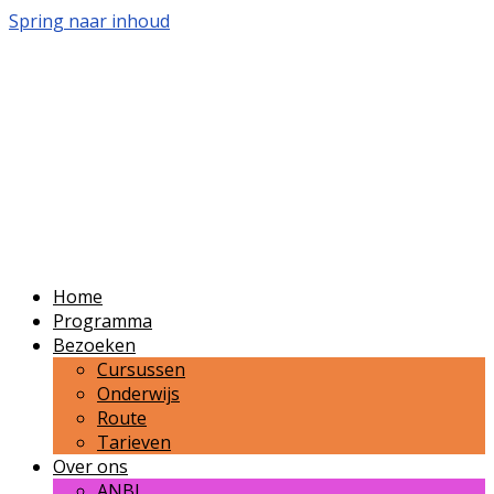
Spring naar inhoud
Volkssterrenwacht
Bussloo
Publieksvoorlichting over sterrenkunde en
ruimtevaart in de regio Zutphen-Apeldoorn-
Deventer.
Home
Programma
Bezoeken
Cursussen
Onderwijs
Route
Tarieven
Over ons
ANBI