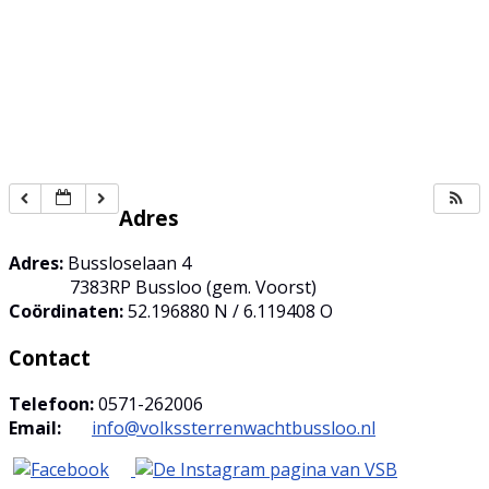
Adres
Adres:
Bussloselaan 4
7383RP Bussloo (gem. Voorst)
Coördinaten:
52.196880 N / 6.119408 O
Contact
Telefoon:
0571-262006
Email:
info@volkssterrenwachtbussloo.nl