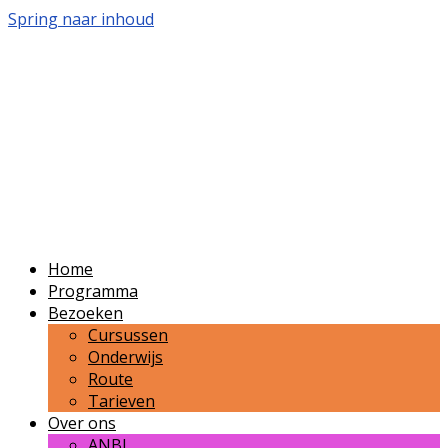
Spring naar inhoud
Volkssterrenwacht
Bussloo
Publieksvoorlichting over sterrenkunde en
ruimtevaart in de regio Zutphen-Apeldoorn-
Deventer.
Home
Programma
Bezoeken
Cursussen
Onderwijs
Route
Tarieven
Over ons
ANBI