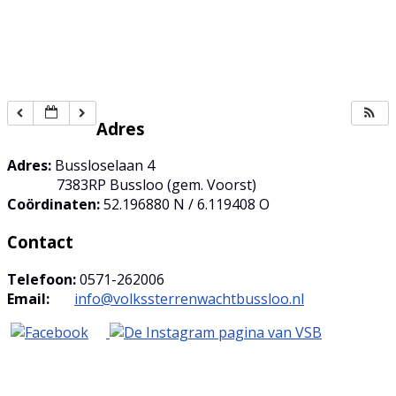
Adres
Adres:
Bussloselaan 4
7383RP Bussloo (gem. Voorst)
Coördinaten:
52.196880 N / 6.119408 O
Contact
Telefoon:
0571-262006
Email:
info@volkssterrenwachtbussloo.nl