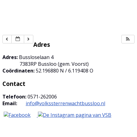
Adres
Adres:
Bussloselaan 4
7383RP Bussloo (gem. Voorst)
Coördinaten:
52.196880 N / 6.119408 O
Contact
Telefoon:
0571-262006
Email:
info@volkssterrenwachtbussloo.nl