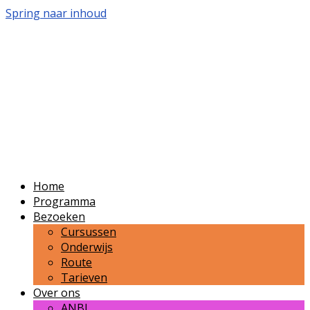
Spring naar inhoud
Volkssterrenwacht
Bussloo
Publieksvoorlichting over sterrenkunde en
ruimtevaart in de regio Zutphen-Apeldoorn-
Deventer.
Home
Programma
Bezoeken
Cursussen
Onderwijs
Route
Tarieven
Over ons
ANBI