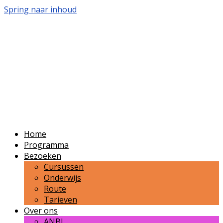
Spring naar inhoud
Volkssterrenwacht
Bussloo
Publieksvoorlichting over sterrenkunde en
ruimtevaart in de regio Zutphen-Apeldoorn-
Deventer.
Home
Programma
Bezoeken
Cursussen
Onderwijs
Route
Tarieven
Over ons
ANBI