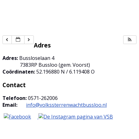
Adres
Adres:
Bussloselaan 4
7383RP Bussloo (gem. Voorst)
Coördinaten:
52.196880 N / 6.119408 O
Contact
Telefoon:
0571-262006
Email:
info@volkssterrenwachtbussloo.nl