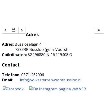
Adres
Adres:
Bussloselaan 4
7383RP Bussloo (gem. Voorst)
Coördinaten:
52.196880 N / 6.119408 O
Contact
Telefoon:
0571-262006
Email:
info@volkssterrenwachtbussloo.nl