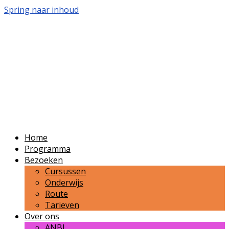
Spring naar inhoud
Volkssterrenwacht
Bussloo
Publieksvoorlichting over sterrenkunde en
ruimtevaart in de regio Zutphen-Apeldoorn-
Deventer.
Home
Programma
Bezoeken
Cursussen
Onderwijs
Route
Tarieven
Over ons
ANBI