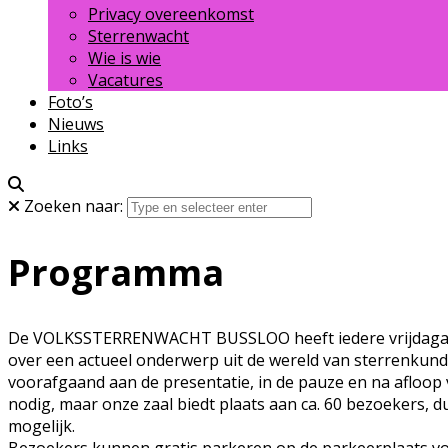
Privacy overeenkomst
Sterrenwacht
Wie is wie
Vacatures
Foto’s
Nieuws
Links
Zoeken naar:
Programma
De VOLKSSTERRENWACHT BUSSLOO heeft iedere vrijdagavond
over een actueel onderwerp uit de wereld van sterrenkunde
voorafgaand aan de presentatie, in de pauze en na afloop
nodig, maar onze zaal biedt plaats aan ca. 60 bezoekers, du
mogelijk.
Bezoekers kunnen gratis parkeren op de parkeerplaats voor