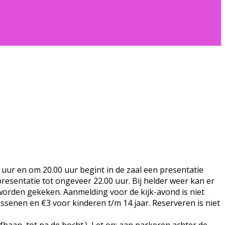
r en om 20.00 uur begint in de zaal een presentatie
esentatie tot ongeveer 22.00 uur. Bij helder weer kan er
worden gekeken. Aanmelding voor de kijk-avond is niet
wassenen en €3 voor kinderen t/m 14 jaar. Reserveren is niet
baan, tot na de bocht.) Let op: aan parkeren achter de