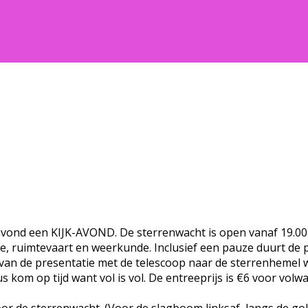
 een KIJK-AVOND. De sterrenwacht is open vanaf 19.00 uu
, ruimtevaart en weerkunde. Inclusief een pauze duurt de pr
 van de presentatie met de telescoop naar de sterrenhemel 
s kom op tijd want vol is vol. De entreeprijs is €6 voor vol
 de sterrenwacht. (Voor de slagboom linksaf, langs de golf