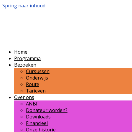
Spring naar inhoud
Volkssterrenwacht Buss
Publieksvoorlichting over sterrenkunde en ruimtevaar
Home
Programma
Bezoeken
Cursussen
Onderwijs
Route
Tarieven
Over ons
ANBI
Donateur worden?
Downloads
Financieel
Onze historie