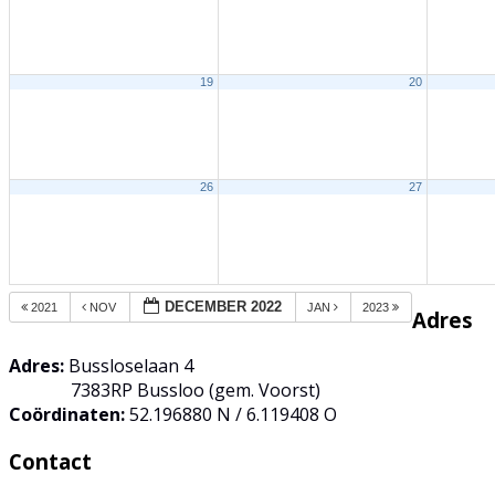
19
20
26
27
DECEMBER 2022
2021
NOV
JAN
2023
Adres
Adres:
Bussloselaan 4
7383RP Bussloo (gem. Voorst)
Coördinaten:
52.196880 N / 6.119408 O
Contact