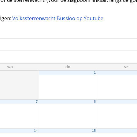
olgen:
Volkssterrenwacht Bussloo op Youtube
wo
do
vr
1
7
8
14
15