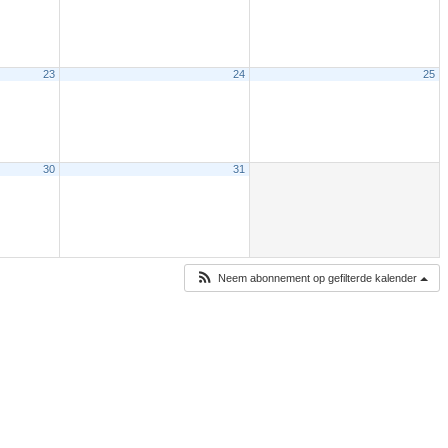
23
24
25
30
31
Neem abonnement op gefilterde kalender