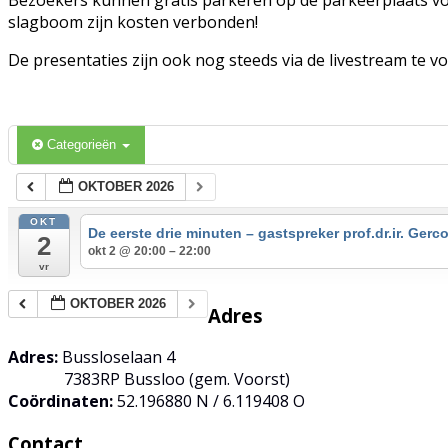
slagboom zijn kosten verbonden!
De presentaties zijn ook nog steeds via de livestream te v
Categorieën
OKTOBER 2026
OKT
De eerste drie minuten – gastspreker prof.dr.ir. Ger
2
okt 2 @ 20:00 – 22:00
vr
OKTOBER 2026
Adres
Adres:
Bussloselaan 4
7383RP Bussloo (gem. Voorst)
Coördinaten:
52.196880 N / 6.119408 O
Contact