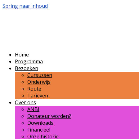
Spring naar inhoud
Volkssterrenwacht Buss
Publieksvoorlichting over sterrenkunde en ruimtevaar
Home
Programma
Bezoeken
Cursussen
Onderwijs
Route
Tarieven
Over ons
ANBI
Donateur worden?
Downloads
Financieel
Onze historie