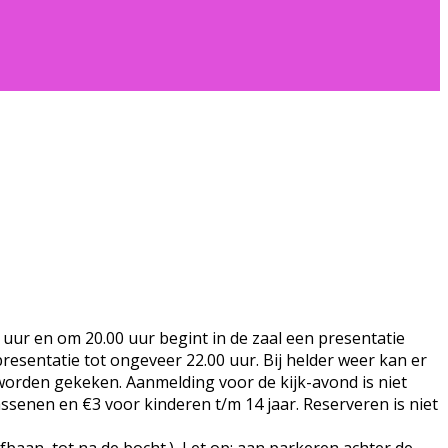
r en om 20.00 uur begint in de zaal een presentatie
esentatie tot ongeveer 22.00 uur. Bij helder weer kan er
worden gekeken. Aanmelding voor de kijk-avond is niet
wassenen en €3 voor kinderen t/m 14 jaar. Reserveren is niet
baan, tot na de bocht.) Let op: aan parkeren achter de