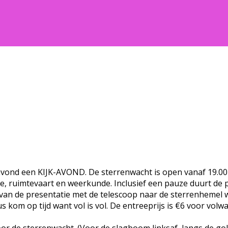
 een KIJK-AVOND. De sterrenwacht is open vanaf 19.00 uu
, ruimtevaart en weerkunde. Inclusief een pauze duurt de pr
 van de presentatie met de telescoop naar de sterrenhemel 
s kom op tijd want vol is vol. De entreeprijs is €6 voor vol
 de sterrenwacht. (Voor de slagboom linksaf, langs de golf