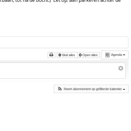
Agenda
Sluit alles
Open alles
Neem abonnement op gefilterde kalender