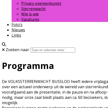
Privacy overeenkomst
Sterrenwacht
Wie is wie
Vacatures
Foto’s
Nieuws
Links
Zoeken naar:
Programma
De VOLKSSTERRENWACHT BUSSLOO heeft iedere vrijdagavond
over een actueel onderwerp uit de wereld van sterrenkunde
voorafgaand aan de presentatie, in de pauze en na afloop
nodig, maar onze zaal biedt plaats aan ca. 60 bezoekers, du
mogelijk.
Bezoekers kunnen gratis parkeren op de parkeerplaats voor